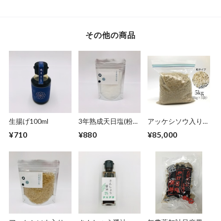
その他の商品
生揚げ100ml
3年熟成天日塩(粉タ
アッケシソウ入り3
イプ)50g
年熟成天日塩(粒タ
¥710
¥880
¥85,000
イプ)5kg