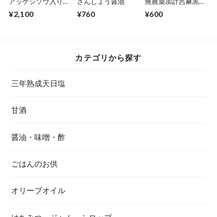
アッケシソウ入り3
さんしょう醤油
無農薬加計呂麻黒糖
年熟成天日塩(粒タ
200g
¥2,100
¥760
¥600
イプ)100g
カテゴリから探す
三年熟成天日塩
甘酒
醤油・味噌・酢
ごはんのお供
オリーブオイル