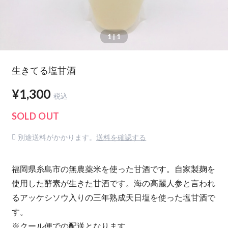
1
| 1
生きてる塩甘酒
¥1,300
税込
SOLD OUT
別途送料がかかります。
送料を確認する
福岡県糸島市の無農薬米を使った甘酒です。自家製麹を
使用した酵素が生きた甘酒です。海の高麗人参と言われ
るアッケシソウ入りの三年熟成天日塩を使った塩甘酒で
す。
※クール便での配送となります。