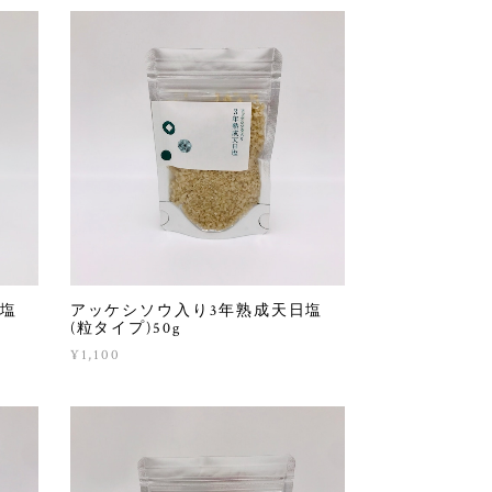
日塩
アッケシソウ入り3年熟成天日塩
(粒タイプ)50g
¥1,100