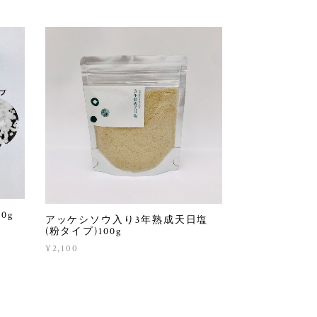
0g
アッケシソウ入り3年熟成天日塩
(粉タイプ)100g
¥2,100