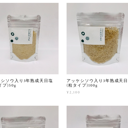
ケシソウ入り3年熟成天日塩
アッケシソウ入り3年熟成天
イプ)50g
(粒タイプ)100g
0
¥2,100