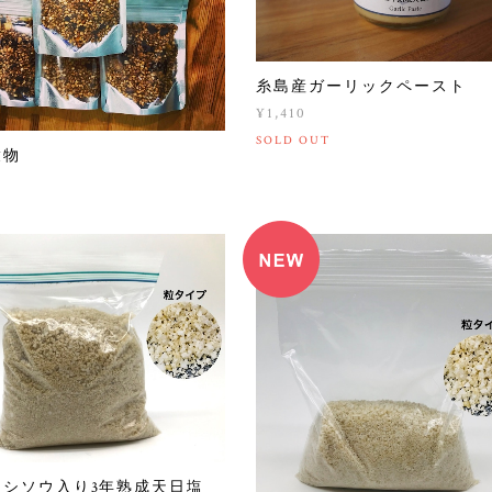
糸島産ガーリックペースト
¥1,410
SOLD OUT
穀物
ケシソウ入り3年熟成天日塩