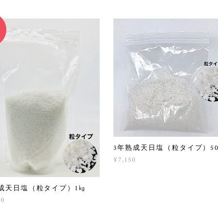
3年熟成天日塩（粒タイプ）50
¥7,150
成天日塩（粒タイプ）1㎏
00