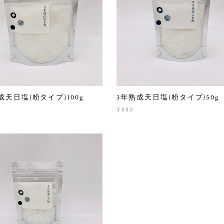
成天日塩(粉タイプ)100g
3年熟成天日塩(粉タイプ)50g
0
¥880