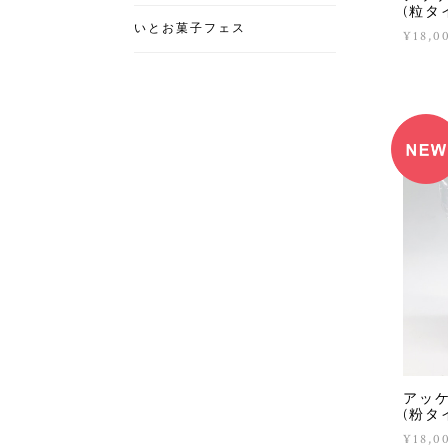
(粒タイ
いとお菓子フェス
¥18,0
アッ
(粉タ
¥18,0