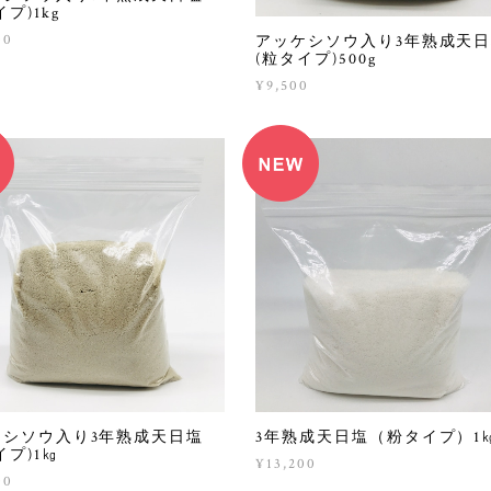
プ)1kg
00
アッケシソウ入り3年熟成天
(粒タイプ)500g
¥9,500
ケシソウ入り3年熟成天日塩
3年熟成天日塩（粉タイプ）1
イプ)1㎏
¥13,200
00