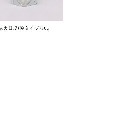
成天日塩(粒タイプ)50g