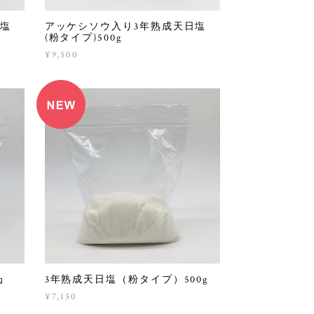
アッケシソウ入り3年熟成天日塩
日塩
(粉タイプ)500g
¥9,500
㎏
3年熟成天日塩（粉タイプ）500g
¥7,150