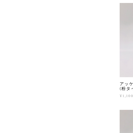
アッ
(粉タ
¥1,10