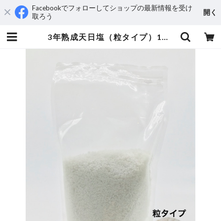
Facebookでフォローしてショップの最新情報を受け
開く
取ろう
3年熟成天日塩（粒タイプ）1㎏ | 塩と発酵の店『かもすてらす』