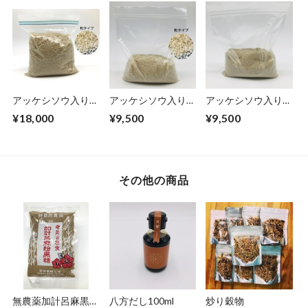
アッケシソウ入り3
アッケシソウ入り3
アッケシソウ入り3
年熟成天日塩(粒タ
年熟成天日塩(粒タ
年熟成天日塩(粉タ
¥18,000
¥9,500
¥9,500
イプ)1kg
イプ)500g
イプ)500g
その他の商品
無農薬加計呂麻黒糖
八方だし100ml
炒り穀物