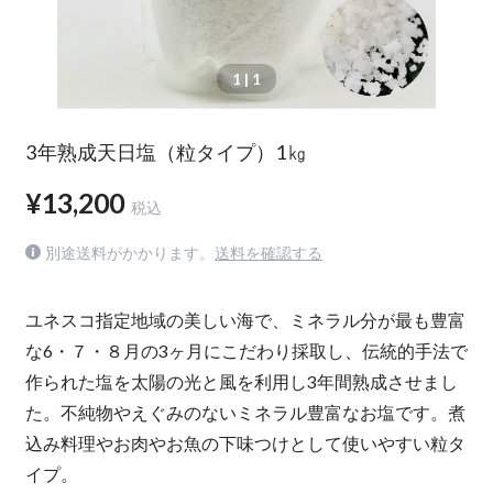
1
| 1
3年熟成天日塩（粒タイプ）1㎏
¥13,200
税込
別途送料がかかります。
送料を確認する
ユネスコ指定地域の美しい海で、ミネラル分が最も豊富
な6・７・８月の3ヶ月にこだわり採取し、伝統的手法で
作られた塩を太陽の光と風を利用し3年間熟成させまし
た。不純物やえぐみのないミネラル豊富なお塩です。煮
込み料理やお肉やお魚の下味つけとして使いやすい粒タ
イプ。