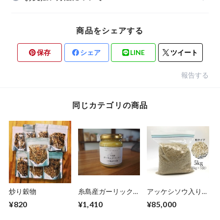
商品をシェアする
保存
シェア
LINE
ツイート
報告する
同じカテゴリの商品
炒り穀物
糸島産ガーリックペ
アッケシソウ入り3
ースト
年熟成天日塩(粒タ
¥820
¥1,410
¥85,000
イプ)5kg