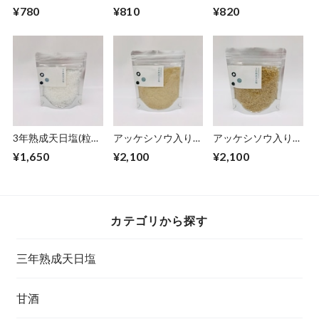
300g（粉タイプ）
¥780
¥810
¥820
3年熟成天日塩(粒タ
アッケシソウ入り3
アッケシソウ入り3
イプ)100g
年熟成天日塩(粉タ
年熟成天日塩(粒タ
¥1,650
¥2,100
¥2,100
イプ)100g
イプ)100g
カテゴリから探す
三年熟成天日塩
甘酒