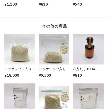
てらす特製ベジキム
き
¥1,100
¥810
¥540
チ（200g）
その他の商品
アッケシソウ入り3
アッケシソウ入り3
八方だし100ml
年熟成天日塩(粉タ
年熟成天日塩(粒タ
¥18,000
¥9,500
¥810
イプ)1㎏
イプ)500g