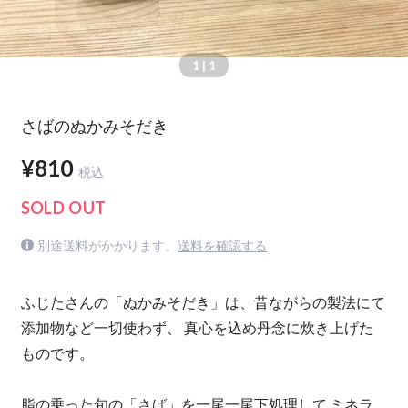
1
| 1
さばのぬかみそだき
¥810
税込
SOLD OUT
別途送料がかかります。
送料を確認する
ふじたさんの「ぬかみそだき」は、昔ながらの製法にて
添加物など一切使わず、 真心を込め丹念に炊き上げた
ものです。
脂の乗った旬の「さば」を一尾一尾下処理して ミネラ