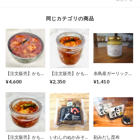
同じカテゴリの商品
【注文販売】かもす
【注文販売】かもす
糸島産ガーリックペ
てらす特製ベジキム
てらす特製ベジキム
ースト
¥4,600
¥2,350
¥1,410
チ（1kg）
チ（500g）
【注文販売】かもす
いわしのぬかみそだ
刻みだし昆布